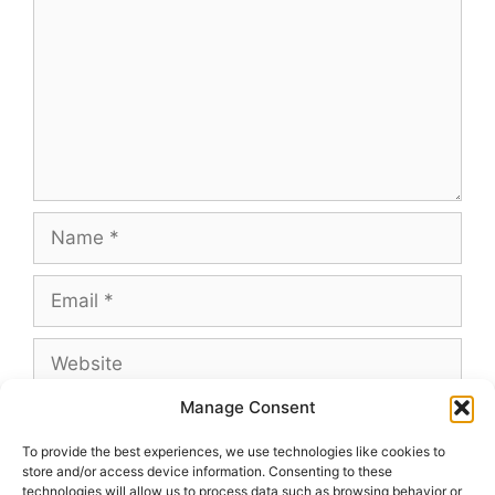
Name
Email
Website
Manage Consent
To provide the best experiences, we use technologies like cookies to
store and/or access device information. Consenting to these
This site uses Akismet to reduce spam.
Learn
technologies will allow us to process data such as browsing behavior or