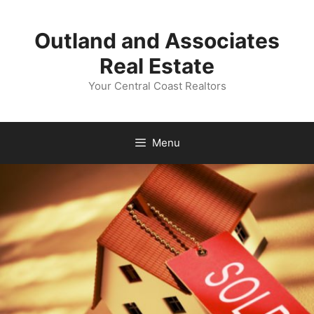
Skip
to
Outland and Associates
content
Real Estate
Your Central Coast Realtors
Menu